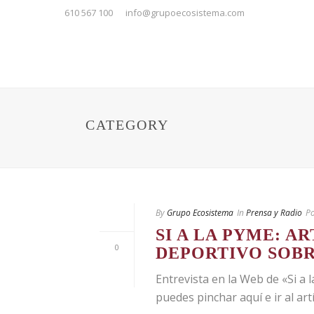
610 567 100
info@grupoecosistema.com
CATEGORY
By
Grupo Ecosistema
In
Prensa y Radio
Po
SI A LA PYME: A
0
DEPORTIVO SOBR
Entrevista en la Web de «Si a 
puedes pinchar aquí e ir al artí