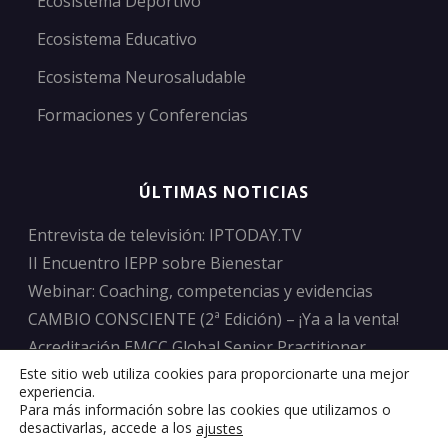
Ecosistema Deportivo
Ecosistema Educativo
Ecosistema Neurosaludable
Formaciones y Conferencias
ÚLTIMAS NOTICIAS
Entrevista de televisión: IPTODAY.TV
II Encuentro IEPP sobre Bienestar
Webinar: Coaching, competencias y evidencias
CAMBIO CONSCIENTE (2ª Edición) – ¡Ya a la venta!
Acreditación EMCC Global Senior Practitioner
Este sitio web utiliza cookies para proporcionarte una mejor
experiencia.
Para más información sobre las cookies que utilizamos o
desactivarlas, accede a los
ajustes